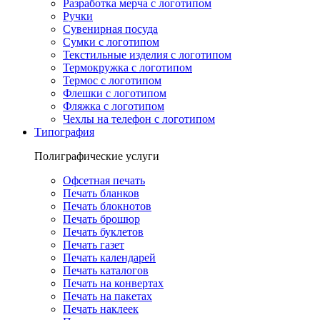
Разработка мерча с логотипом
Ручки
Сувенирная посуда
Сумки с логотипом
Текстильные изделия с логотипом
Термокружка с логотипом
Термос с логотипом
Флешки с логотипом
Фляжка с логотипом
Чехлы на телефон с логотипом
Типография
Полиграфические услуги
Офсетная печать
Печать бланков
Печать блокнотов
Печать брошюр
Печать буклетов
Печать газет
Печать календарей
Печать каталогов
Печать на конвертах
Печать на пакетах
Печать наклеек