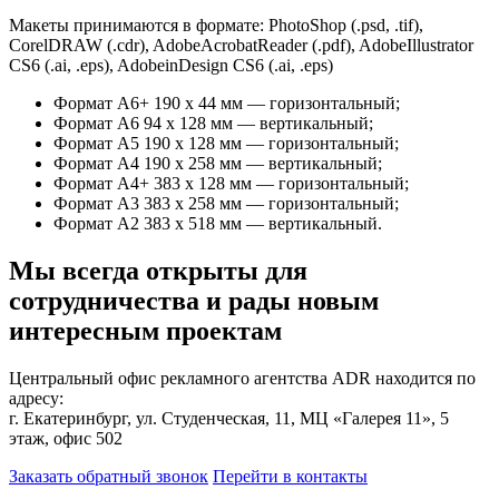
Макеты принимаются в формате: PhotoShop (.psd, .tif),
CorelDRAW (.cdr), AdobeAcrobatReader (.pdf), AdobeIllustrator
CS6 (.ai, .eps), AdobeinDesign CS6 (.ai, .eps)
Формат А6+ 190 х 44 мм — горизонтальный;
Формат А6 94 х 128 мм — вертикальный;
Формат А5 190 х 128 мм — горизонтальный;
Формат А4 190 х 258 мм — вертикальный;
Формат А4+ 383 х 128 мм — горизонтальный;
Формат А3 383 х 258 мм — горизонтальный;
Формат А2 383 х 518 мм — вертикальный.
Мы всегда открыты для
сотрудничества и рады новым
интересным проектам
Центральный офис рекламного агентства ADR находится по
адресу:
г. Екатеринбург, ул. Студенческая, 11, МЦ «Галерея 11», 5
этаж, офис 502
Заказать обратный звонок
Перейти в контакты