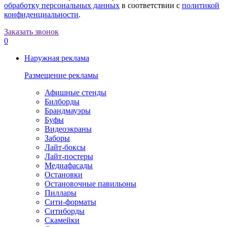
обработку персональных данных
в соответствии с
политикой
конфиденциальности
.
Заказать звонок
0
Наружная реклама
Размещение рекламы
Афишные стенды
Билборды
Брандмауэры
Буфы
Видеоэкраны
Заборы
Лайт-боксы
Лайт-постеры
Медиафасады
Остановки
Остановочные павильоны
Пиллары
Сити-форматы
Ситиборды
Скамейки