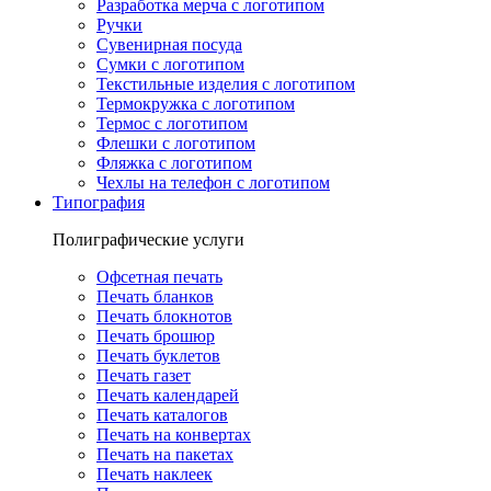
Разработка мерча с логотипом
Ручки
Сувенирная посуда
Сумки с логотипом
Текстильные изделия с логотипом
Термокружка с логотипом
Термос с логотипом
Флешки с логотипом
Фляжка с логотипом
Чехлы на телефон с логотипом
Типография
Полиграфические услуги
Офсетная печать
Печать бланков
Печать блокнотов
Печать брошюр
Печать буклетов
Печать газет
Печать календарей
Печать каталогов
Печать на конвертах
Печать на пакетах
Печать наклеек