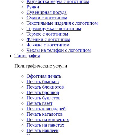
Разработка мерча с логотипом
Ручки
Сувенирная посуда
Сумки с логотипом
Текстильные изделия с логотипом
Термокружка с логотипом
Термос с логотипом
Флешки с логотипом
Фляжка с логотипом
Чехлы на телефон с логотипом
Типография
Полиграфические услуги
Офсетная печать
Печать бланков
Печать блокнотов
Печать брошюр
Печать буклетов
Печать газет
Печать календарей
Печать каталогов
Печать на конвертах
Печать на пакетах
Печать наклеек