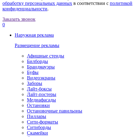
обработку персональных данных
в соответствии с
политикой
конфиденциальности
.
Заказать звонок
0
Наружная реклама
Размещение рекламы
Афишные стенды
Билборды
Брандмауэры
Буфы
Видеоэкраны
Заборы
Лайт-боксы
Лайт-постеры
Медиафасады
Остановки
Остановочные павильоны
Пиллары
Сити-форматы
Ситиборды
Скамейки