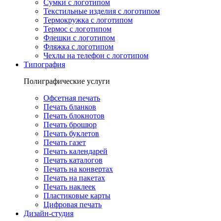
Сумки с логотипом
Текстильные изделия с логотипом
Термокружка с логотипом
Термос с логотипом
Флешки с логотипом
Фляжка с логотипом
Чехлы на телефон с логотипом
Типография
Полиграфические услуги
Офсетная печать
Печать бланков
Печать блокнотов
Печать брошюр
Печать буклетов
Печать газет
Печать календарей
Печать каталогов
Печать на конвертах
Печать на пакетах
Печать наклеек
Пластиковые карты
Цифровая печать
Дизайн-студия