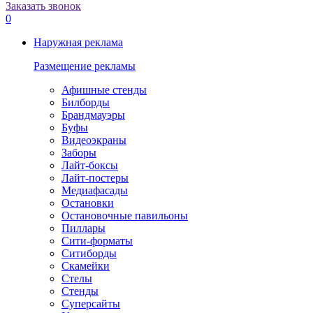
Заказать звонок
0
Наружная реклама
Размещение рекламы
Афишные стенды
Билборды
Брандмауэры
Буфы
Видеоэкраны
Заборы
Лайт-боксы
Лайт-постеры
Медиафасады
Остановки
Остановочные павильоны
Пиллары
Сити-форматы
Ситиборды
Скамейки
Стелы
Стенды
Суперсайты