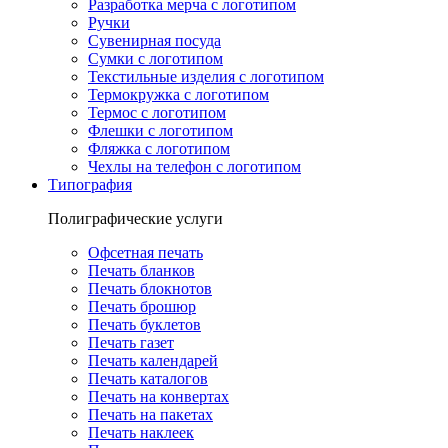
Разработка мерча с логотипом
Ручки
Сувенирная посуда
Сумки с логотипом
Текстильные изделия с логотипом
Термокружка с логотипом
Термос с логотипом
Флешки с логотипом
Фляжка с логотипом
Чехлы на телефон с логотипом
Типография
Полиграфические услуги
Офсетная печать
Печать бланков
Печать блокнотов
Печать брошюр
Печать буклетов
Печать газет
Печать календарей
Печать каталогов
Печать на конвертах
Печать на пакетах
Печать наклеек