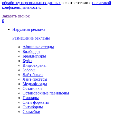
обработку персональных данных
в соответствии с
политикой
конфиденциальности
.
Заказать звонок
0
Наружная реклама
Размещение рекламы
Афишные стенды
Билборды
Брандмауэры
Буфы
Видеоэкраны
Заборы
Лайт-боксы
Лайт-постеры
Медиафасады
Остановки
Остановочные павильоны
Пиллары
Сити-форматы
Ситиборды
Скамейки