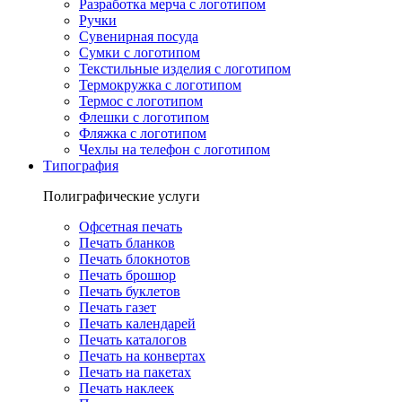
Разработка мерча с логотипом
Ручки
Сувенирная посуда
Сумки с логотипом
Текстильные изделия с логотипом
Термокружка с логотипом
Термос с логотипом
Флешки с логотипом
Фляжка с логотипом
Чехлы на телефон с логотипом
Типография
Полиграфические услуги
Офсетная печать
Печать бланков
Печать блокнотов
Печать брошюр
Печать буклетов
Печать газет
Печать календарей
Печать каталогов
Печать на конвертах
Печать на пакетах
Печать наклеек