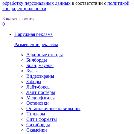
обработку персональных данных
в соответствии с
политикой
конфиденциальности
.
Заказать звонок
0
Наружная реклама
Размещение рекламы
Афишные стенды
Билборды
Брандмауэры
Буфы
Видеоэкраны
Заборы
Лайт-боксы
Лайт-постеры
Медиафасады
Остановки
Остановочные павильоны
Пиллары
Сити-форматы
Ситиборды
Скамейки