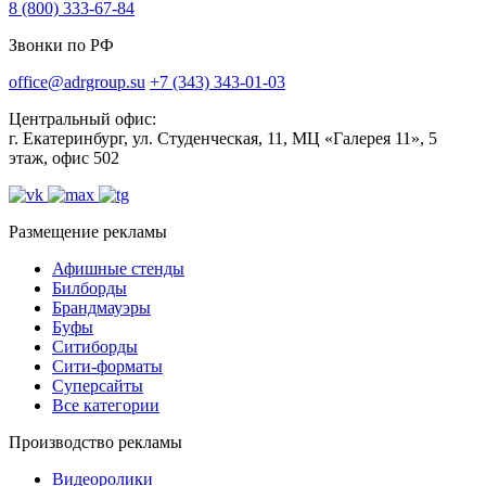
8 (800) 333-67-84
Звонки по РФ
office@adrgroup.su
+7 (343) 343-01-03
Центральный офис:
г. Екатеринбург, ул. Студенческая, 11, МЦ «Галерея 11», 5
этаж, офис 502
Размещение рекламы
Афишные стенды
Билборды
Брандмауэры
Буфы
Ситиборды
Сити-форматы
Суперсайты
Все категории
Производство рекламы
Видеоролики