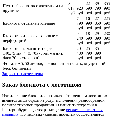
3
4
22
39
355
Печать блокнотов с логотипом на
017
923
590
790
990
пружине
руб.
руб.
руб.
руб.
руб.
7
16
27
225
Блокноты отрывные клеевые
–
790
990
350
590
руб.
руб.
руб.
руб.
9
18
29
230
Блокноты отрывные клеевые с
–
240
590
390
390
перфорацией
руб.
руб.
руб.
руб.
Блокноты на магните (картон
20
25
35
140х75 мм, 4+0, 70х75 мм магнит,
–
430
790
390
–
блок 20 листов, вхи)
руб.
руб.
руб.
Формат А5, 50 листов, полноцветная печать, внутренний
блок без печати
Запросить расчет цены
Заказ блокнота с логотипом
Изготовление блокнотов на заказ с фирменным логотипом
является лишь одной из услуг исполнения разнообразной
полиграфической продукции. В нашей типографии в
Екатеринбурге ведется размещение
рекламы в печатных
изданиях
. По индивидуальным проектам осуществляется