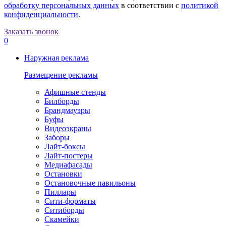
обработку персональных данных
в соответствии с
политикой
конфиденциальности
.
Заказать звонок
0
Наружная реклама
Размещение рекламы
Афишные стенды
Билборды
Брандмауэры
Буфы
Видеоэкраны
Заборы
Лайт-боксы
Лайт-постеры
Медиафасады
Остановки
Остановочные павильоны
Пиллары
Сити-форматы
Ситиборды
Скамейки