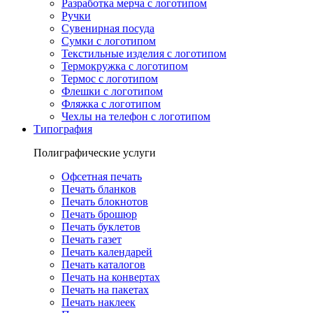
Разработка мерча с логотипом
Ручки
Сувенирная посуда
Сумки с логотипом
Текстильные изделия с логотипом
Термокружка с логотипом
Термос с логотипом
Флешки с логотипом
Фляжка с логотипом
Чехлы на телефон с логотипом
Типография
Полиграфические услуги
Офсетная печать
Печать бланков
Печать блокнотов
Печать брошюр
Печать буклетов
Печать газет
Печать календарей
Печать каталогов
Печать на конвертах
Печать на пакетах
Печать наклеек